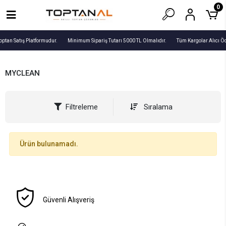
0
optan Satış Platformudur.
Minimum Sipariş Tutarı 5000 TL Olmalıdır.
Tüm Kargolar Alıcı Ö
MYCLEAN
Filtreleme
Sıralama
Ürün bulunamadı.
Güvenli Alışveriş