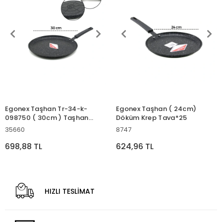
Egonex Taşhan Tr-34-k-
Egonex Taşhan ( 24cm)
098750 ( 30cm ) Taşhan
Döküm Krep Tava*25
Döküm Krep Tava*20
35660
8747
698,88 TL
624,96 TL
HIZLI TESLİMAT