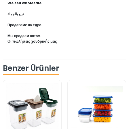
We sell wholesale.
نبيع بالجملة.
Продаваме на едро.
Мы продаем оптом.
Οι πωλήσεις χονδρικής μας
Benzer Ürünler