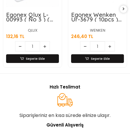
Egonex Qlux L-
Egonex Wenken
00993 ( No 3 ) (
Ur-3679 ( 10pcs )
Renkli ) Freshmax
Sızdırmaz Saklama
Erzak Kabı (
Kap ( 2lt )*16=k
QLUX
WENKEN
Şeffaf Pls.kap ) (
132,16 TL
246,40 TL
2800ml )*18=k
Sepete Ekle
Sepete Ekle
Hızlı Teslimat
Siparişleriniz en kısa sürede elinize ulaşır.
Güvenli Alışveriş