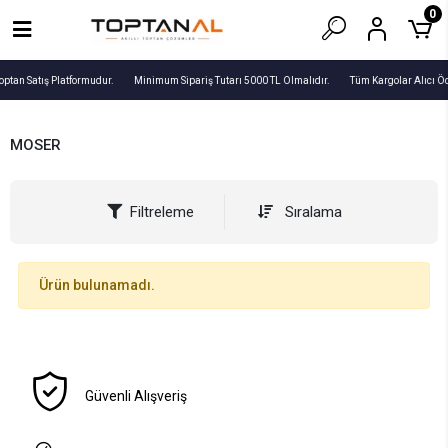
0
optan Satış Platformudur.
Minimum Sipariş Tutarı 5000 TL Olmalıdır.
Tüm Kargolar Alıcı Ö
MOSER
Filtreleme
Sıralama
Ürün bulunamadı.
Güvenli Alışveriş