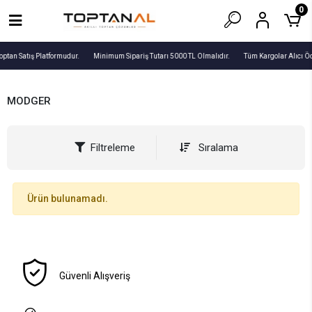
0
optan Satış Platformudur.
Minimum Sipariş Tutarı 5000 TL Olmalıdır.
Tüm Kargolar Alıcı Ö
MODGER
Filtreleme
Sıralama
Ürün bulunamadı.
Güvenli Alışveriş