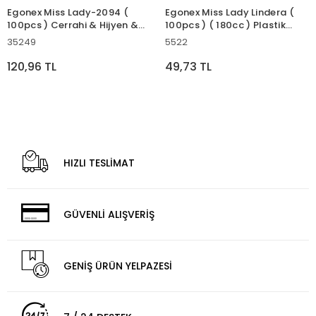
Egonex Miss Lady-2094 (
Egonex Miss Lady Lindera (
100pcs ) Cerrahi & Hijyen &
100pcs ) ( 180cc ) Plastik
Aşcı Kafa Bonesi ( Kutulu
Bardak Kullan At*30=k
35249
5522
Paket )*25=k
120,96 TL
49,73 TL
HIZLI TESLİMAT
GÜVENLİ ALIŞVERİŞ
GENİŞ ÜRÜN YELPAZESİ