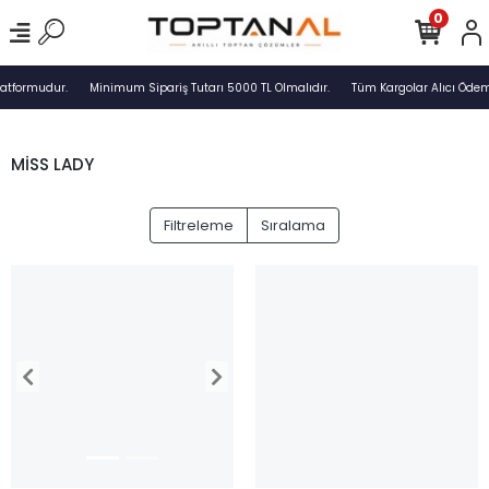
0
latformudur.
Minimum Sipariş Tutarı 5000 TL Olmalıdır.
Tüm Kargolar Alıcı Ödeme
MİSS LADY
Filtreleme
Sıralama