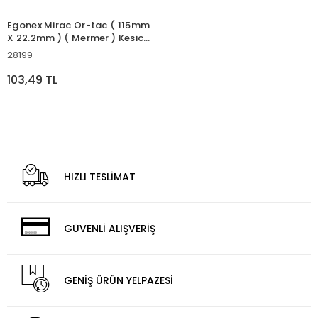
Egonex Mirac Or-tac ( 115mm
X 22.2mm ) ( Mermer ) Kesici
Disk İnce Hassas & Turbo
28199
Kesici & Ceramıc ( Spral Taşı
)*200
103,49 TL
HIZLI TESLİMAT
GÜVENLİ ALIŞVERİŞ
GENİŞ ÜRÜN YELPAZESİ