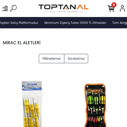
0
Toptan Satış Platformudur.
Minimum Sipariş Tutarı 5000 TL Olmalıdır.
Tüm Kargol
MİRAC EL ALETLERİ
Filtreleme
Sıralama