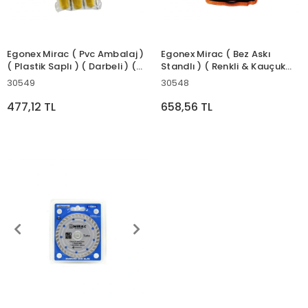
Egonex Mirac ( Pvc Ambalaj )
Egonex Mirac ( Bez Askı
( Plastik Saplı ) ( Darbeli ) (
Standlı ) ( Renkli & Kauçuk
6lı Set ) ( 2in1=çift Taraflı Uç
Kaplama Saplı ) ( Darbeli ) (
30549
30548
) Tornavida Seti Takım (
6lı Set ) ( 2in1=çift Taraflı Uç
Yıldız-düz )*50
) Tornavida Seti Takım (
477,12 TL
658,56 TL
Yıldız-düz )*36