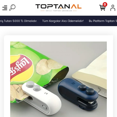
0
Tutarı 5000 TL Olmalıdır.
Tüm Kargolar Alıcı Ödemelidir!
Bu Platform Toptan Sat