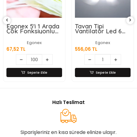
Tavan Tipi
Wasspender WS-
Vantilatör Led 6
300 Akıllı Su Sebili
Kanatlı
- Gizli Damacanalı
- Dokunmatik
Egonex
Egonex
Ekran
556,06 TL
9.028,87 TL
Sepete Ekle
Sepete Ekle
Hızlı Teslimat
Siparişleriniz en kısa sürede elinize ulaşır.