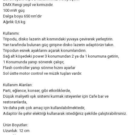
DMX Rengi yeşil ve kırmızıdır.
100 mW güç
Dalga boyu 650 nm’dir
Ağırlık 0,6 kg
Kullanımı:
Tripodu, disko lazerin alt kısmındaki yuvaya çevirerek yerleştirin.
Yan tarafında bulunan güç girişine disko lazerin adaptörün takın.
Tripodun esnek ayaklarını açarak konumlandırın.
Sağ alt köşedeki power 3 konumundan 2 ya da 1 konumuna getirin,
1 Konumunda yanıp sönerek çalışır,
Flash controller yanıp sönme hızını ayarlar
Sol üstte motor control ve müzik tuşları vardır.
Kullanım Alanları:
Parti, eğlence, konser, gibi etkinliklerde,
Düşük maliyetli ışık sistemi kurmak isteyenler için Cafe bar ve
restoranlarda,
Ve daha pek çok amaç için kullanılabilmektedir,
Adaptör ile şehir elektriği kullanarak istediğiniz şekilde çalıştırabilirsiniz.
Ürün Boyutları:
Uzunluk: 12 cm