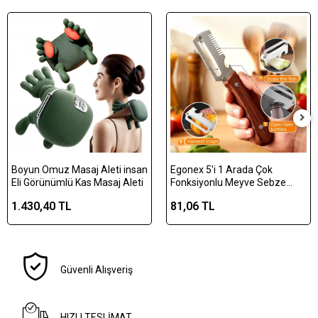
Boyun Omuz Masaj Aleti insan
Egonex 5'i 1 Arada Çok
Eli Görünümlü Kas Masaj Aleti
Fonksiyonlu Meyve Sebze
Soyacağı, Jülyen Dilimleyici ve
1.430,40 TL
81,06 TL
Şişe Açacağı – Ahşap Saplı
Paslanmaz Çelik
Güvenli Alışveriş
HIZLI TESLİMAT