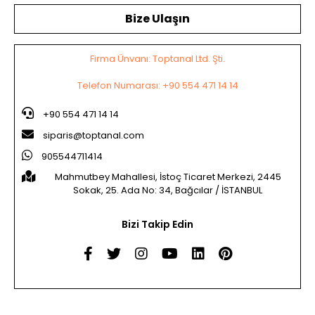
Bize Ulaşın
Firma Ünvanı: Toptanal Ltd. Şti.
Telefon Numarası: +90 554 471 14 14
+90 554 471 14 14
siparis@toptanal.com
905544711414
Mahmutbey Mahallesi, İstoç Ticaret Merkezi, 2445
Sokak, 25. Ada No: 34, Bağcılar / İSTANBUL
Bizi Takip Edin