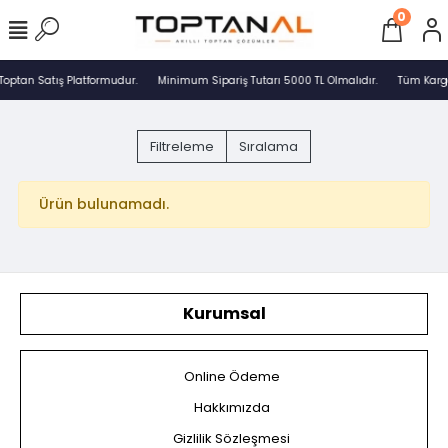
0
Toptan Satış Platformudur.
Minimum Sipariş Tutarı 5000 TL Olmalıdır.
Tüm Kargol
Filtreleme
Sıralama
Ürün bulunamadı.
Kurumsal
Online Ödeme
Hakkımızda
Gizlilik Sözleşmesi