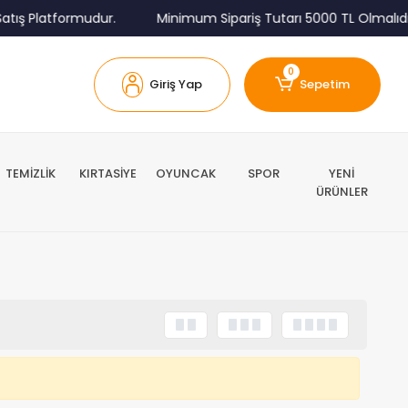
tış Platformudur.
Minimum Sipariş Tutarı 5000 TL Olmalıdır
0
Giriş Yap
Sepetim
TEMİZLİK
KIRTASİYE
OYUNCAK
SPOR
YENİ
ÜRÜNLER