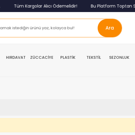
Tüm Kargolar Alıcı Ödemelidir!
Bu Platform Toptan Sa
Ara
HIRDAVAT
ZÜCCACİYE
PLASTİK
TEKSTİL
SEZONLUK