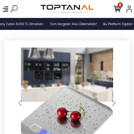
0
ş Tutarı 5000 TL Olmalıdır.
Tüm Kargolar Alıcı Ödemelidir!
Bu Platform Toptan S