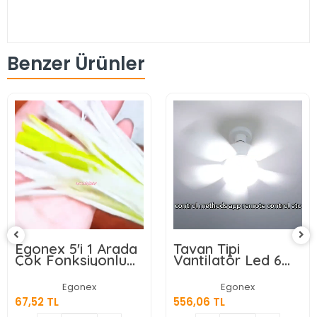
Benzer Ürünler
Egonex 5'i 1 Arada
Tavan Tipi
Çok Fonksiyonlu
Vantilatör Led 6
Meyve Sebze
Kanatlı
Soyacağı, Jülyen
Egonex
Egonex
Dilimleyici ve Şişe
67,52 TL
556,06 TL
Açacağı – Ahşap
Saplı Paslanmaz