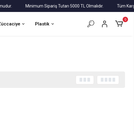
r.
Minimum Sipariş Tutarı 5000 TL Olmalıdır.
Tüm Kargolar 
0
Züccaciye
Plastik