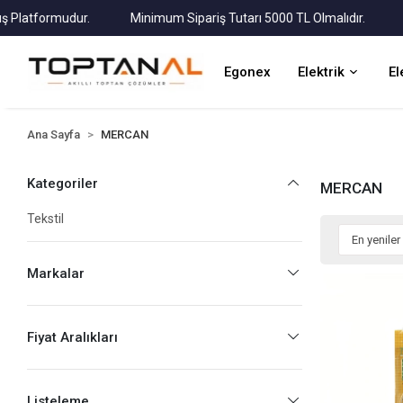
atformudur.
Minimum Sipariş Tutarı 5000 TL Olmalıdır.
Tüm 
Egonex
Elektrik
El
Ana Sayfa
MERCAN
Kategoriler
MERCAN
Tekstil
Markalar
Fiyat Aralıkları
Listeleme