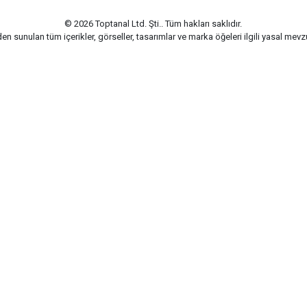
© 2026 Toptanal Ltd. Şti.. Tüm hakları saklıdır.
n sunulan tüm içerikler, görseller, tasarımlar ve marka öğeleri ilgili yasal me
G-Soft | E-ticaret paketleri ile hazırlanmıştır.