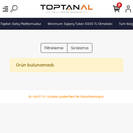
0
 Toptan Satış Platformudur.
Minimum Sipariş Tutarı 5000 TL Olmalıdır.
Tüm Kargo
Filtreleme
Sıralama
Ürün bulunamadı.
G-Soft | E-ticaret paketleri ile hazırlanmıştır.