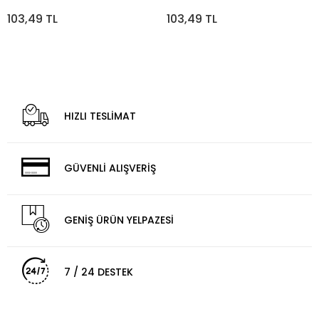
Oda Kokusu Sprey 400ml (
400ml ( Plastik Şişe )*12=k
Plastik Şişe )*12=k
103,49 TL
103,49 TL
HIZLI TESLİMAT
GÜVENLİ ALIŞVERİŞ
GENİŞ ÜRÜN YELPAZESİ
7 / 24 DESTEK