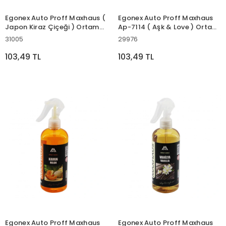
Egonex Auto Proff Maxhaus (
Egonex Auto Proff Maxhaus
Japon Kiraz Çiçeği ) Ortam
Ap-7114 ( Aşk & Love ) Ortam
Oda Kokusu Sprey 400ml (
Oda Kokusu Sprey 400ml (
31005
29976
Plastik Şişe )*12=k
Plastik Şişe )*12=k
103,49 TL
103,49 TL
Egonex Auto Proff Maxhaus
Egonex Auto Proff Maxhaus