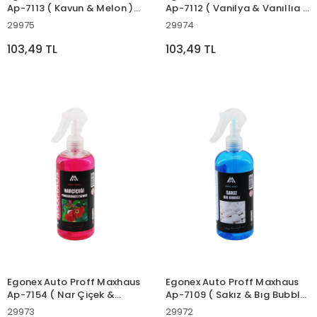
Ap-7113 ( Kavun & Melon )
Ap-7112 ( Vanilya & Vanıllıa )
Ortam Oda Kokusu Sprey
Ortam Oda Kokusu Sprey
29975
29974
400ml ( Plastik Şişe )*12=k
400ml ( Plastik Şişe )*12=k
103,49 TL
103,49 TL
Egonex Auto Proff Maxhaus
Egonex Auto Proff Maxhaus
Ap-7154 ( Nar Çiçek &
Ap-7109 ( Sakız & Bıg Bubble
Pomegranate Flower ) Ortam
) Ortam Oda Kokusu Sprey
29973
29972