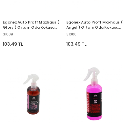
Egonex Auto Proff Maxhaus (
Egonex Auto Proff Maxhaus (
Glory ) Ortam Oda Kokusu
Angel ) Ortam Oda Kokusu
Sprey 400ml ( Plastik Şişe
Sprey 400ml ( Plastik Şişe
31009
31006
)*12=k
)*12=k
103,49 TL
103,49 TL