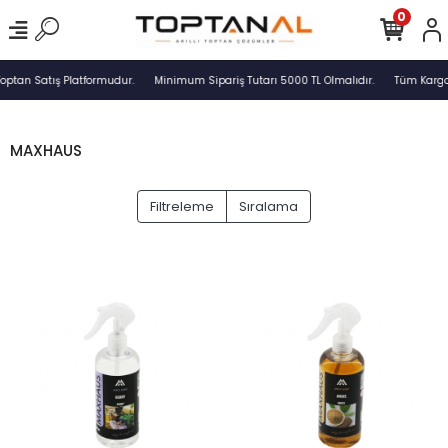
0
optan Satış Platformudur.
Minimum Sipariş Tutarı 5000 TL Olmalıdır.
Tüm Kargol
MAXHAUS
Filtreleme
Sıralama