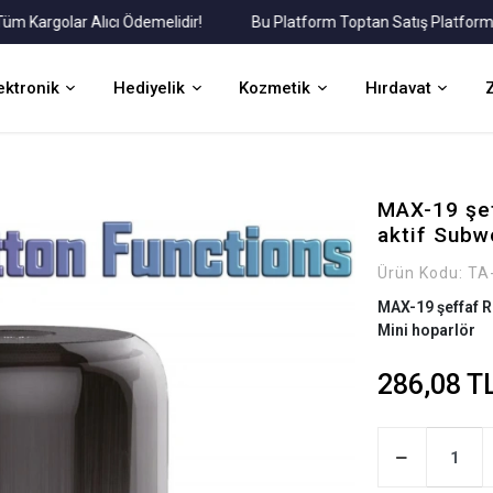
rgolar Alıcı Ödemelidir!
Bu Platform Toptan Satış Platformudur.
ektronik
Hediyelik
Kozmetik
Hırdavat
MAX-19 şef
aktif Subw
Ürün Kodu:
TA
MAX-19 şeffaf R
Mini hoparlör
286,08 T