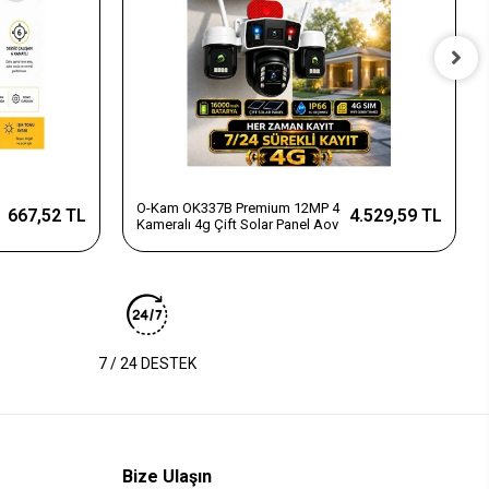
O-Kam OK337B Premium 12MP 4
667,52 TL
4.529,59 TL
Kameralı 4g Çift Solar Panel Aov
7 / 24 DESTEK
Bize Ulaşın