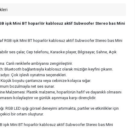
kleri
B işık Mini BT hoparlör kablosuz aktif Subwoofer Stereo bas Mini
f RGB işık Mini BT hoparlör kablosuz aktif Subwoofer Stereo bas Mini
bilir ses çalar, Cep telefonu, Karaoke player, Bilgisayar, Sahne, Açık
: Canlı renklerle ambiyansı zenginleştirir.
: Bluetooth bağlantısıyla kablosuz olarak müziğin keyfini çıkarın.
adyo: Çok işlevli oynatma seçenekleri.
Küçük boyutu çantanıza veya cebinize kolayca sığar.
mum bozulmayla net ses sunar.
ine Malzemesi: Plastik malzeme, hoparlörün hafif ve dayanıklı olmasını
nmasını kolaylaştırır ve günlük aşınmaya karşı dirençlidir.
ı: RGB LED ışığı görsel deneyimi artırmakta, partiler ve etkinlikler için
çekici bir ortam oluşturur.
 işık Mini BT hoparlör kablosuz aktif Subwoofer Stereo bas Mini