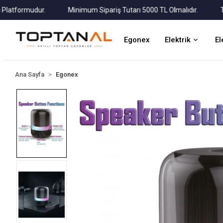
formudur.
Minimum Sipariş Tutarı 5000 TL Olmalıdır.
Tüm Ka
Egonex
Elektrik
El
Ana Sayfa
Egonex