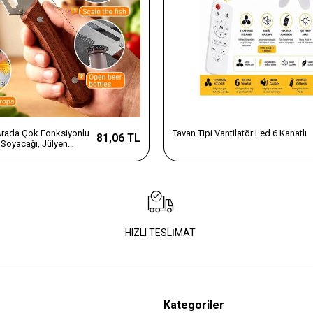
 Arada Çok Fonksiyonlu
Tavan Tipi Vantilatör Led 6 Kanatlı
81,06 TL
Soyacağı, Jülyen
e Şişe Açacağı – Ahşap
az Çelik
HIZLI TESLİMAT
Kategoriler