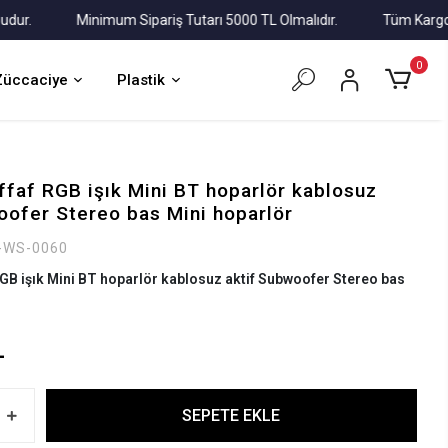
Minimum Sipariş Tutarı 5000 TL Olmalıdır.
Tüm Kargolar Alı
0
Züccaciye
Plastik
faf RGB işık Mini BT hoparlör kablosuz
oofer Stereo bas Mini hoparlör
-WS-0060
GB işık Mini BT hoparlör kablosuz aktif Subwoofer Stereo bas
L
SEPETE EKLE