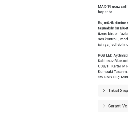
MAX-19 ucuz şeffa
hoparlör
Bu, müzik ritmine 
taşınabilir bir Bl
üzere birden fazl
ses kontrolü, mod d
için şarj edilebilir
RGB LED Aydınlatma
Kablosuz Bluetooth
USB/TF Kartı/FM R
Kompakt Tasarım: 
5W RMS Güç: Mini
Taksit Seç
Garanti Ve