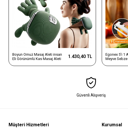
Boyun Omuz Masaj Aleti insan
Egonex 5'i 1
1.430,40 TL
Eli Görünümlü Kas Masaj Aleti
Meyve Sebze 
Dilimleyici v
Saplı Paslanm
Güvenli Alışveriş
Müşteri Hizmetleri
Kurumsal