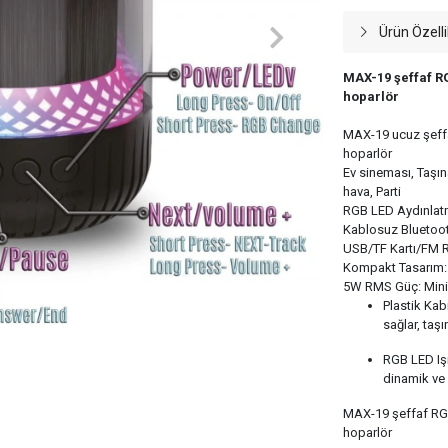
Ürün Özelli
MAX-19 şeffaf RG
hoparlör
MAX-19 ucuz şeffa
hoparlör
Ev sineması, Taşına
hava, Parti
RGB LED Aydınlatma
Kablosuz Bluetooth
USB/TF Kartı/FM R
Kompakt Tasarım: 
5W RMS Güç: Mini
Plastik Kab
sağlar, taşı
RGB LED Işığ
dinamik ve 
MAX-19 şeffaf RGB
hoparlör