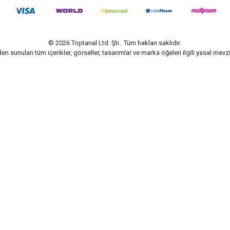
© 2026 Toptanal Ltd. Şti.. Tüm hakları saklıdır.
n sunulan tüm içerikler, görseller, tasarımlar ve marka öğeleri ilgili yasal me
G-Soft | E-ticaret paketleri ile hazırlanmıştır.