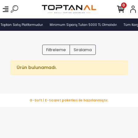
0
 Toptan Satış Platformudur.
Minimum Sipariş Tutarı 5000 TL Olmalıdır.
Tüm Kargo
Filtreleme
Sıralama
Ürün bulunamadı.
G-Soft | E-ticaret paketleri ile hazırlanmıştır.