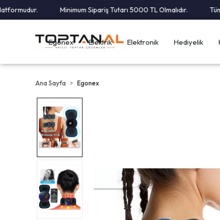
ormudur.
Minimum Sipariş Tutarı 5000 TL Olmalıdır.
Tüm Karg
Egonex
Elektrik
Elektronik
Hediyelik
Ana Sayfa
Egonex