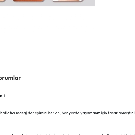
orumlar
mli
i, rahatlatıcı masaj deneyimini her an, her yerde yaşamanız için tasarlanmış