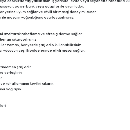
ya cebinizde taşıyabilirsiniz. İş yerinde, evde veya seyahatte rahatlıkla kull
 Bilgisayar, powerbank veya adaptör ile uyumludur.
r yerine uyum sağlar ve etkili bir masaj deneyimi sunar.
eri ile masajın yoğunluğunu ayarlayabilirsiniz.
ini azaltarak rahatlama ve stres giderme sağlar.
her an çıkarabilirsiniz.
. Her zaman, her yerde şarj edip kullanabilirsiniz.
bi vücudun çeşitli bölgelerinde etkili masaj sağlar.
i tamamen şarj edin.
 yerleştirin.
ın.
 ve rahatlamanın keyfini çıkarın.
unu bağlayın.
leti