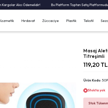
olar Alıcı Ödemelidir!
Bu Platform Toptan Satış Platformudur.
Kozmetik
Hırdavat
Züccaciye
Plastik
Tekstil
Sezo
Masaj Aleti
Titreşimli
119,20 T
Ürün Kodu:
50
Stokta yok
Stok Tükenmi