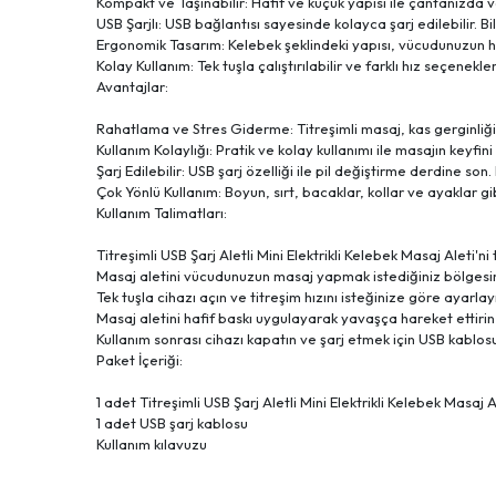
Kompakt ve Taşınabilir: Hafif ve küçük yapısı ile çantanızda ve
USB Şarjlı: USB bağlantısı sayesinde kolayca şarj edilebilir.
Ergonomik Tasarım: Kelebek şeklindeki yapısı, vücudunuzun he
Kolay Kullanım: Tek tuşla çalıştırılabilir ve farklı hız seçenekl
Avantajlar:
Rahatlama ve Stres Giderme: Titreşimli masaj, kas gerginliğ
Kullanım Kolaylığı: Pratik ve kolay kullanımı ile masajın keyfini 
Şarj Edilebilir: USB şarj özelliği ile pil değiştirme derdine son
Çok Yönlü Kullanım: Boyun, sırt, bacaklar, kollar ve ayaklar gi
Kullanım Talimatları:
Titreşimli USB Şarj Aletli Mini Elektrikli Kelebek Masaj Aleti'n
Masaj aletini vücudunuzun masaj yapmak istediğiniz bölgesine
Tek tuşla cihazı açın ve titreşim hızını isteğinize göre ayarlay
Masaj aletini hafif baskı uygulayarak yavaşça hareket ettirin
Kullanım sonrası cihazı kapatın ve şarj etmek için USB kablos
Paket İçeriği:
1 adet Titreşimli USB Şarj Aletli Mini Elektrikli Kelebek Masaj A
1 adet USB şarj kablosu
Kullanım kılavuzu