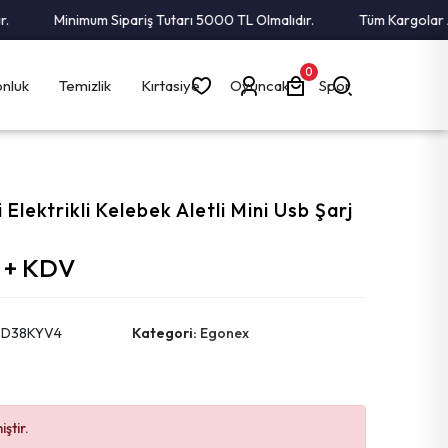
Minimum Sipariş Tutarı 5000 TL Olmalıdır.
Tüm Kargolar Alıcı 
0
nluk
Temizlik
Kırtasiye
Oyuncak
Spor
 Elektrikli Kelebek Aletli Mini Usb Şarj
L + KDV
PD38KYV4
Kategori:
Egonex
ştir.