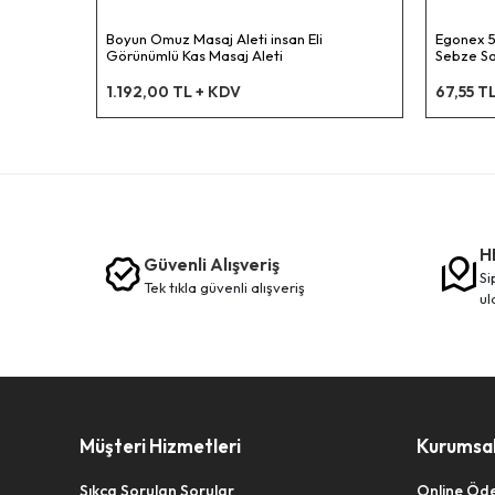
Boyun Omuz Masaj Aleti insan Eli
Egonex 5
Görünümlü Kas Masaj Aleti
Sebze Soy
Açacağı 
1.192,00 TL + KDV
67,55 T
H
Güvenli Alışveriş
siparişleriniz en kısa sürede elinize
tek tikla güvenli̇ alişveri̇ş
ul
Müşteri Hizmetleri
Kurumsa
Sıkça Sorulan Sorular
Online Öd