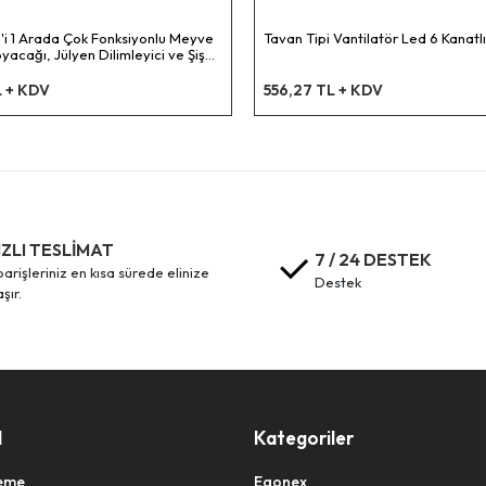
'i 1 Arada Çok Fonksiyonlu Meyve
Tavan Tipi Vantilatör Led 6 Kanatlı
acağı, Jülyen Dilimleyici ve Şişe
– Ahşap Saplı Paslanmaz Çelik
L + KDV
556,27 TL + KDV
IZLI TESLİMAT
7 / 24 DESTEK
destek
aşır.
l
Kategoriler
eme
Egonex