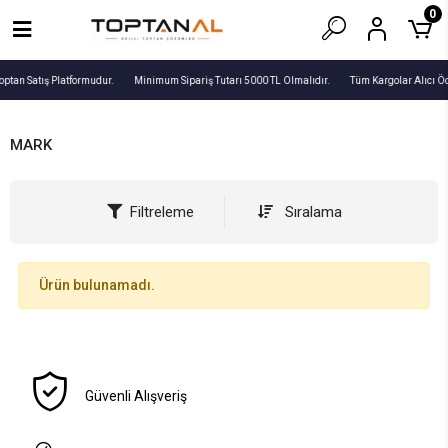
0
optan Satış Platformudur.
Minimum Sipariş Tutarı 5000 TL Olmalıdır.
Tüm Kargolar Alıcı Ö
MARK
Filtreleme
Sıralama
Ürün bulunamadı.
Güvenli Alışveriş