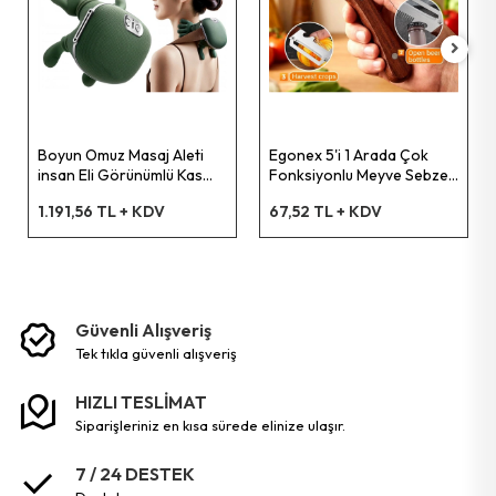
Pet Shop Ürünleri
Kişisel Güvenlik Ürünleri
Boyun Omuz Masaj Aleti
Egonex 5'i 1 Arada Çok
insan Eli Görünümlü Kas
Fonksiyonlu Meyve Sebze
Kişisel Bakım Aletleri
Masaj Aleti
Soyacağı, Jülyen Dilimleyici
1.191,56 TL + KDV
67,52 TL + KDV
ve Şişe Açacağı – Ahşap
Saplı Paslanmaz Çelik
Güvenlik Ürünleri
Temizlik Aletleri
Güvenli Alışveriş
tek tikla güvenli̇ alişveri̇ş
Kişisel Temizlik Ürünleri
HIZLI TESLİMAT
Bisiklet & Motor Malzemeleri
siparişleriniz en kısa sürede elinize ulaşır.
7 / 24 DESTEK
Ev & Ofis Dekor Ürünleri