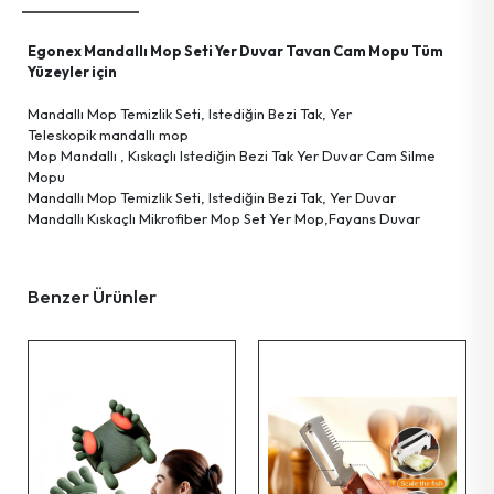
Kişisel Bakım Ürünleri
Tartı Ürünleri
Askı Grup
Egonex Mandallı Mop Seti Yer Duvar Tavan Cam Mopu Tüm
Ayna Grup
Terzi El Aletleri
Hobi Ürünleri
Yüzeyler için
Mandallı Mop Temizlik Seti, Istediğin Bezi Tak, Yer
Güvenlik Ürünleri
Temizlik Ürünleri
Tekstil Ürünleri
Teleskopik mandallı mop
Mop Mandallı , Kıskaçlı Istediğin Bezi Tak Yer Duvar Cam Silme
Mopu
Haşere İlaç & Makine & Ürünleri
Ev Gereçleri
Kişisel Eşyalar
Mandallı Mop Temizlik Seti, Istediğin Bezi Tak, Yer Duvar
Mandallı Kıskaçlı Mikrofiber Mop Set Yer Mop,Fayans Duvar
Aydınlatma Ürünleri
Temizlik Gereçleri
Benzer Ürünler
Parti Ürünleri
Okul & Ofis Malzemeleri
Bilgisayar Malzemeleri
Deniz Ürünleri
Streç Film &ürünleri
Tv & Radyo & Uydu &ürünleri