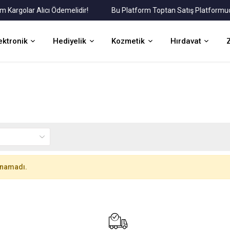
golar Alıcı Ödemelidir!
Bu Platform Toptan Satış Platformudur.
ektronik
Hediyelik
Kozmetik
Hırdavat
unamadı.