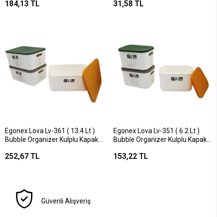
184,13 TL
31,58 TL
Egonex Lova Lv-361 ( 13.4 Lt )
Egonex Lova Lv-351 ( 6.2 Lt )
Bubble Organizer Kulplu Kapaklı
Bubble Organizer Kulplu Kapaklı
Kutu Plastik
Kutu Plastik
252,67 TL
153,22 TL
26.1x37.4x16.4cm*12=k
26.9x18.7x8.2cm*12=k
Güvenli Alışveriş