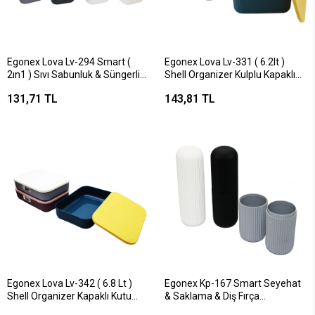
Egonex Lova Lv-294 Smart (
Egonex Lova Lv-331 ( 6.2lt )
2ın1 ) Sıvı Sabunluk & Süngerlik
Shell Organizer Kulplu Kapaklı
650ml*12=k
Kutu Plastik
131,71 TL
143,81 TL
26.9x18.7x16.2cm*12=k
Egonex Lova Lv-342 ( 6.8 Lt )
Egonex Kp-167 Smart Seyehat
Shell Organizer Kapaklı Kutu
& Saklama & Diş Fırça
Plastik 26.1x37.4x8.2cm*12=k
Kutusu*24=k