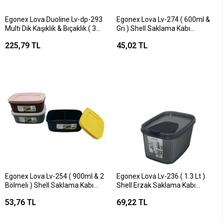
Egonex Lova Duoline Lv-dp-293
Egonex Lova Lv-274 ( 600ml &
Multi Dik Kaşıklık & Bıçaklık ( 3
Gri ) Shell Saklama Kabı
Bölmeli & Tezgah Üstü ) Mix &
Plastik*24=k
225,79 TL
45,02 TL
Plastik*12=k
Egonex Lova Lv-254 ( 900ml & 2
Egonex Lova Lv-236 ( 1.3 Lt )
Bölmeli ) Shell Saklama Kabı
Shell Erzak Saklama Kabı
Plastik*24=k
Plastik*36=k
53,76 TL
69,22 TL