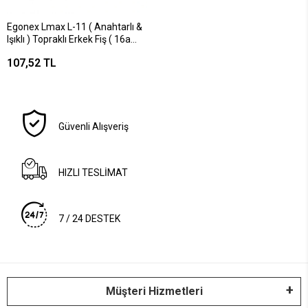
Egonex Lmax L-11 ( Anahtarlı &
Işıklı ) Topraklı Erkek Fiş ( 16a
)*50x6
107,52 TL
Güvenli Alışveriş
HIZLI TESLİMAT
7 / 24 DESTEK
Müşteri Hizmetleri