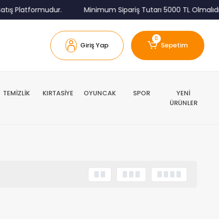
tış Platformudur.
Minimum Sipariş Tutarı 5000 TL Olmalıdır
0
Giriş Yap
Sepetim
TEMİZLİK
KIRTASİYE
OYUNCAK
SPOR
YENİ
ÜRÜNLER