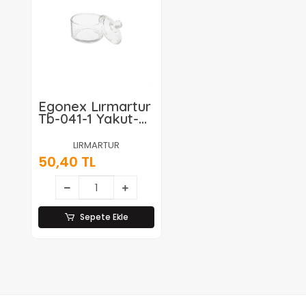
Egonex Lırmartur
Tb-041-1 Yakut-
12268 ( Mini )
Kapaklı ( Cam )
LIRMARTUR
Şekerlik 90ml*60
50,40 TL
Sepete Ekle