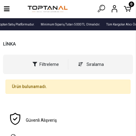
0
optan Satış Platformudur.
Minimum Sipariş Tutarı 5000 TL Olmalıdır.
Tüm Kargolar Alıcı Ö
LİNKA
Filtreleme
Sıralama
Ürün bulunamadı.
Güvenli Alışveriş