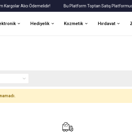
rgolar Alıcı Ödemelidir!
Bu Platform Toptan Satış Platformudur.
ektronik
Hediyelik
Kozmetik
Hırdavat
unamadı.