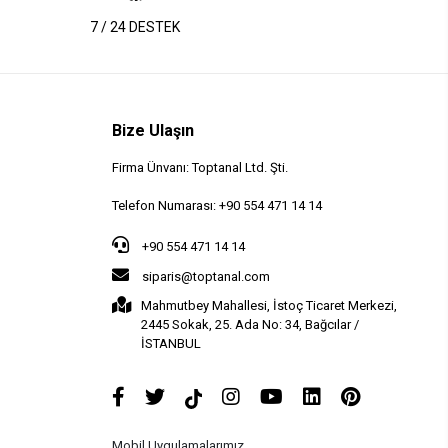
7 / 24 DESTEK
Bize Ulaşın
Firma Ünvanı: Toptanal Ltd. Şti.
Telefon Numarası: +90 554 471 14 14
+90 554 471 14 14
siparis@toptanal.com
Mahmutbey Mahallesi, İstoç Ticaret Merkezi,
2445 Sokak, 25. Ada No: 34, Bağcılar /
İSTANBUL
Mobil Uygulamalarımız