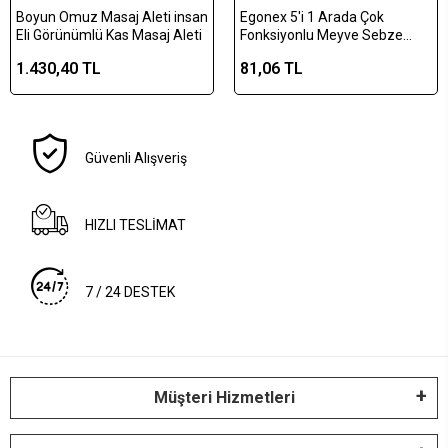
Boyun Omuz Masaj Aleti insan
Egonex 5'i 1 Arada Çok
Eli Görünümlü Kas Masaj Aleti
Fonksiyonlu Meyve Sebze
Soyacağı, Jülyen Dilimleyici ve
1.430,40 TL
81,06 TL
Şişe Açacağı – Ahşap Saplı
Paslanmaz Çelik
Güvenli Alışveriş
HIZLI TESLİMAT
7 / 24 DESTEK
Müşteri Hizmetleri