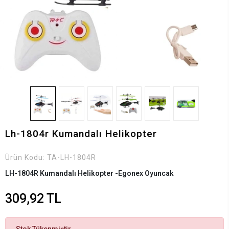
Lh-1804r Kumandalı Helikopter
Ürün Kodu:
TA-LH-1804R
LH-1804R Kumandalı Helikopter -Egonex Oyuncak
309,92 TL
Stok Tükenmiştir.