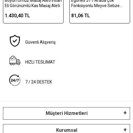
Boyun Omuz Masaj Aleti insan
Egonex 5'i 1 Arada Çok
Eli Görünümlü Kas Masaj Aleti
Fonksiyonlu Meyve Sebze
Soyacağı, Jülyen Dilimleyici ve
1.430,40 TL
81,06 TL
Şişe Açacağı – Ahşap Saplı
Paslanmaz Çelik
Güvenli Alışveriş
HIZLI TESLİMAT
7 / 24 DESTEK
Müşteri Hizmetleri
Kurumsal