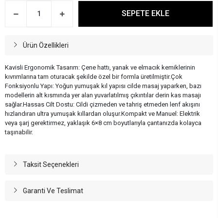
SEPETE EKLE
Ürün Özellikleri
Kavisli Ergonomik Tasarım: Çene hattı, yanak ve elmacık kemiklerinin
kıvrımlarına tam oturacak şekilde özel bir formla üretilmiştir.Çok
Fonksiyonlu Yapı: Yoğun yumuşak kıl yapısı cilde masaj yaparken, bazı
modellerin alt kısmında yer alan yuvarlatılmış çıkıntılar derin kas masajı
sağlar.Hassas Cilt Dostu: Cildi çizmeden ve tahriş etmeden lenf akışını
hızlandıran ultra yumuşak kıllardan oluşur.Kompakt ve Manuel: Elektrik
veya şarj gerektirmez, yaklaşık 6×8 cm boyutlarıyla çantanızda kolayca
taşınabilir.
Taksit Seçenekleri
Garanti Ve Teslimat