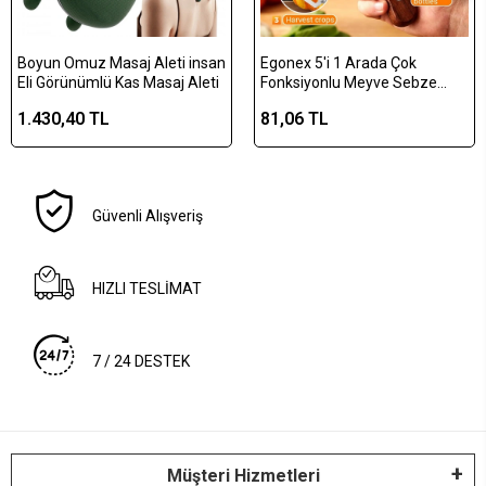
Boyun Omuz Masaj Aleti insan
Egonex 5'i 1 Arada Çok
Eli Görünümlü Kas Masaj Aleti
Fonksiyonlu Meyve Sebze
Soyacağı, Jülyen Dilimleyici ve
1.430,40 TL
81,06 TL
Şişe Açacağı – Ahşap Saplı
Paslanmaz Çelik
Güvenli Alışveriş
HIZLI TESLİMAT
7 / 24 DESTEK
Müşteri Hizmetleri