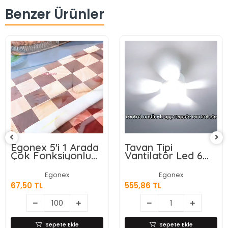
Benzer Ürünler
Egonex 5'i 1 Arada
Tavan Tipi
Çok Fonksiyonlu
Vantilatör Led 6
Meyve Sebze
Kanatlı
Soyacağı, Jülyen
Egonex
Egonex
Dilimleyici ve Şişe
67,50 TL
555,86 TL
Açacağı – Ahşap
Saplı Paslanmaz
Çelik
Sepete Ekle
Sepete Ekle