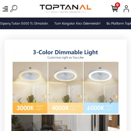
0
ariş Tutarı 5000 TL Olmalıdır.
Tüm Kargolar Alıcı Ödemelidir!
Bu Platform Topt