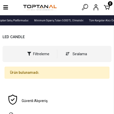
0
optan Satış Platformudur.
Minimum Sipariş Tutarı 5000 TL Olmalıdır.
Tüm Kargolar Alıcı Ö
LED CANDLE
Filtreleme
Sıralama
Ürün bulunamadı.
Güvenli Alışveriş