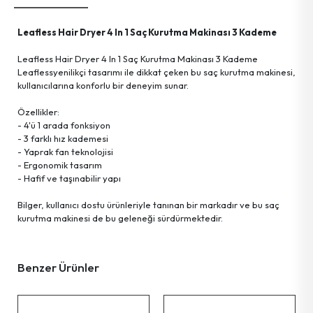
Kişisel Bakım Ürünleri
Tartı Ürünleri
Askı Grup
Leafless Hair Dryer 4 In 1 Saç Kurutma Makinası 3 Kademe
Ayna Grup
Terzi El Aletleri
Hobi Ürünleri
Leafless Hair Dryer 4 In 1 Saç Kurutma Makinası 3 Kademe
Leaflessyenilikçi tasarımı ile dikkat çeken bu saç kurutma makinesi,
Güvenlik Ürünleri
Temizlik Ürünleri
Tekstil Ürünleri
kullanıcılarına konforlu bir deneyim sunar.
Özellikler:
Haşere İlaç & Makine & Ürünleri
Ev Gereçleri
Kişisel Eşyalar
- 4'ü 1 arada fonksiyon
- 3 farklı hız kademesi
- Yaprak fan teknolojisi
Aydınlatma Ürünleri
Temizlik Gereçleri
- Ergonomik tasarım
- Hafif ve taşınabilir yapı
Parti Ürünleri
Okul & Ofis Malzemeleri
Bilger, kullanıcı dostu ürünleriyle tanınan bir markadır ve bu saç
kurutma makinesi de bu geleneği sürdürmektedir.
Bilgisayar Malzemeleri
Deniz Ürünleri
Benzer Ürünler
Streç Film &ürünleri
Tv & Radyo & Uydu &ürünleri