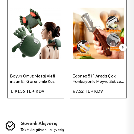
Pet Shop Ürünleri
Kişisel Güvenlik Ürünleri
Kişisel Bakım Aletleri
Güvenlik Ürünleri
Boyun Omuz Masaj Aleti
Egonex 5'i 1 Arada Çok
insan Eli Görünümlü Kas
Fonksiyonlu Meyve Sebze
Temizlik Aletleri
Masaj Aleti
Soyacağı, Jülyen Dilimleyici
1.191,56 TL + KDV
67,52 TL + KDV
ve Şişe Açacağı – Ahşap
Saplı Paslanmaz Çelik
Kişisel Temizlik Ürünleri
Bisiklet & Motor Malzemeleri
Güvenli Alışveriş
tek tikla güvenli̇ alişveri̇ş
Ev & Ofis Dekor Ürünleri