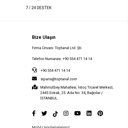
7 / 24 DESTEK
Bize Ulaşın
Firma Ünvanı: Toptanal Ltd. Şti.
Telefon Numarası: +90 554 471 14 14
+90 554 471 14 14
siparis@toptanal.com
Mahmutbey Mahallesi, İstoç Ticaret Merkezi,
2445 Sokak, 25. Ada No: 34, Bağcılar /
İSTANBUL
Mobil Uygulamalarımız