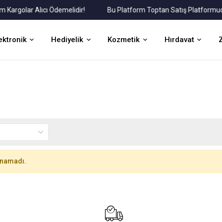
golar Alıcı Ödemelidir!
Bu Platform Toptan Satış Platformudur.
ektronik
Hediyelik
Kozmetik
Hırdavat
unamadı.