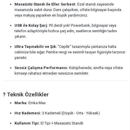
Masaüstü Standı ile Eller Serbest:
Özel standı sayesinde
masanızda sabit durur. Ders çalışırken, ofiste bilgisayar başında
veya makyaj yaparken en büyük yardımcınız.
USB ile Kolay Şarj:
Pil derdi yok! Powerbank, bilgisayar veya
telefon adaptörüyle hızlıca şarj edin, saatlerce serinliğin tadını
çıkarın.
Ultra Taşınabilir ve Şık:
"Ceplik" tasarımıyla çantanıza hatta
cebinize bile sığar. Pembe rengi ve sevimli tavşan figürüyle tarzınızı
yansıtır.
Sessiz Çalışma Performansı:
Kütüphanede, sınıfta veya ofiste
kimseyi rahatsız etmeden sessizce serinletir.
?️ Teknik Özellikler
Marka:
Emka Max
Hız Kademesi:
3 Kademeli (Düşük - Orta - Yüksek)
Kullanım Tipi:
El Tipi + Masaüstü Standlı