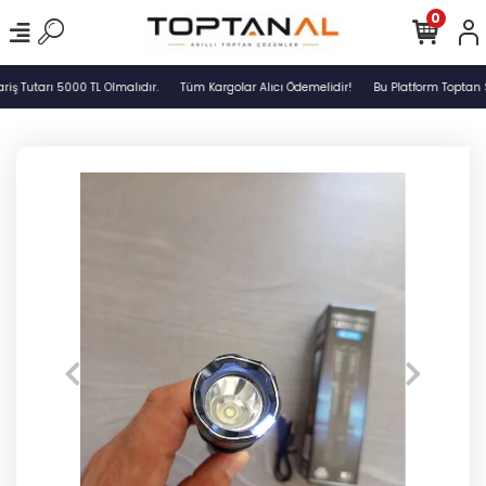
0
ş Tutarı 5000 TL Olmalıdır.
Tüm Kargolar Alıcı Ödemelidir!
Bu Platform Toptan S