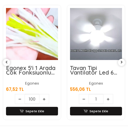
Ürün Açıklaması
Garanti ve Teslimat
Taksit Seçenekleri
Yorumlar
Köpek ve Domuz Uzaklaştırıcı Fener Cihaz
El Feneri Çok Amaçlı Kamp Şok Fonksiyonlu Aydınlatma
Benzer Ürünler