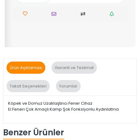
Köpek Ve Domuz Uzaklaştırıcı
Fener Cihaz
Ürün Kodu:
OL-771
Marka:
Egonex
Kategori:
Egonex
436,91 TL
Sepete Ekle