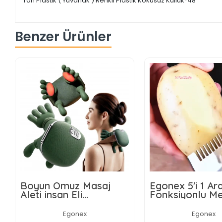
Tan Plastik ( Yuvarlak ) Renkli Plastik Kokusuz Küllük*48
Benzer Ürünler
Boyun Omuz Masaj
Egonex 5'i 1 A
Aleti insan Eli
Fonksiyonlu M
Görünümlü Kas Masaj
Sebze Soyacağ
Aleti
Jülyen Dilimley
Egonex
Egonex
Şişe Açacağı –