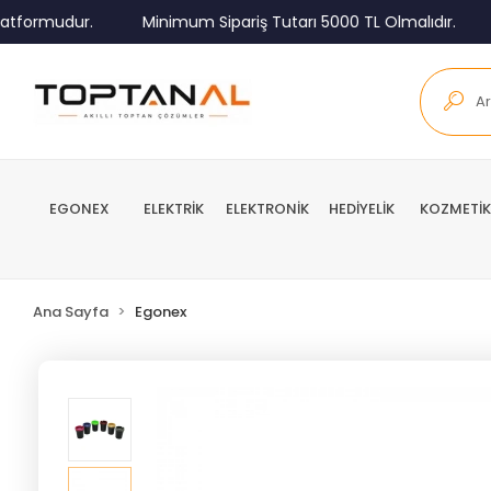
ormudur.
Minimum Sipariş Tutarı 5000 TL Olmalıdır.
Tü
EGONEX
ELEKTRİK
ELEKTRONİK
HEDİYELİK
KOZMETİK
Ana Sayfa
Egonex