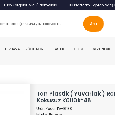
m Kargolar Alıcı Ödemelidir!
Bu Platform Toptan Satış Pla
Ara
HIRDAVAT
ZÜCCACİYE
PLASTİK
TEKSTİL
SEZONLUK
Tan Plastik ( Yuvarlak ) Ren
Kokusuz Küllük*48
Ürün Kodu:
TA-16138
Marka:
Egonex