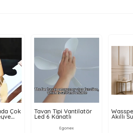
rada Çok
Tavan Tipi Vantilatör
Wasspe
eyve
Led 6 Kanatlı
Akıllı Su
ı,
Damaca
ici ve
Dokunm
Egonex
 Ahşap