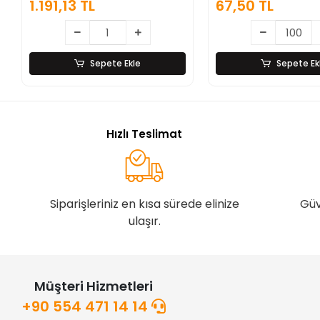
1.191,13 TL
67,50 TL
Saplı Paslanma
Sepete Ekle
Sepete Ek
Hızlı Teslimat
Siparişleriniz en kısa sürede elinize
Güv
ulaşır.
Müşteri Hizmetleri
+90 554 471 14 14