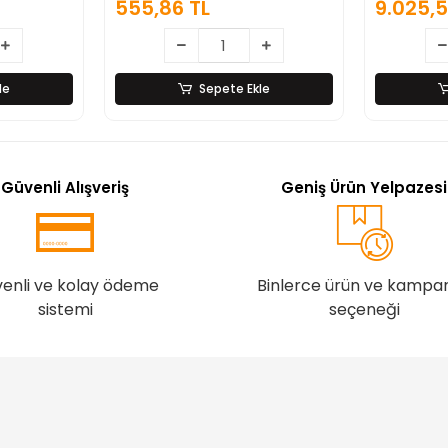
555,86 TL
9.025,5
z Çelik
le
Sepete Ekle
Güvenli Alışveriş
Geniş Ürün Yelpazesi
enli ve kolay ödeme
Binlerce ürün ve kampa
sistemi
seçeneği