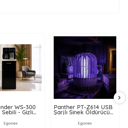
nder WS-300
Panther PT-Z614 USB
 Sebili - Gizli
Şarjlı Sinek Öldürücü
nalı -
Lamba
atik Ekran
Egonex
Egonex