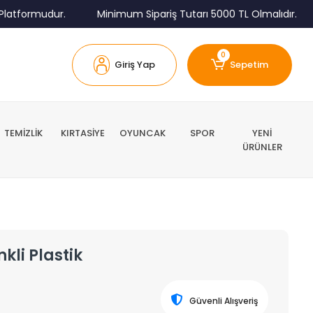
tformudur.
Minimum Sipariş Tutarı 5000 TL Olmalıdır.
0
Giriş Yap
Sepetim
TEMİZLİK
KIRTASİYE
OYUNCAK
SPOR
YENİ
ÜRÜNLER
kli Plastik
Güvenli Alışveriş