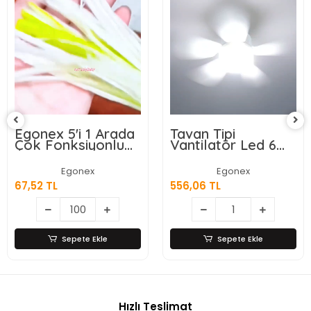
Egonex 5'i 1 Arada
Tavan Tipi
Çok Fonksiyonlu
Vantilatör Led 6
Meyve Sebze
Kanatlı
Soyacağı, Jülyen
Egonex
Egonex
Dilimleyici ve Şişe
67,52 TL
556,06 TL
Açacağı – Ahşap
Saplı Paslanmaz
Çelik
Sepete Ekle
Sepete Ekle
Hızlı Teslimat