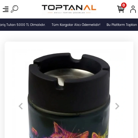
0
ş Tutarı 5000 TL Olmalıdır.
Tüm Kargolar Alıcı Ödemelidir!
Bu Platform Toptan S