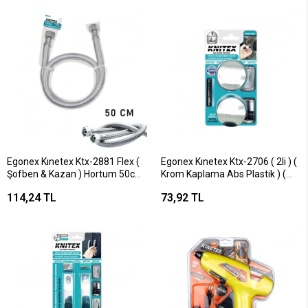
Egonex Kınetex Ktx-2881 Flex (
Egonex Kınetex Ktx-2706 ( 2li ) (
Şofben & Kazan ) Hortum 50cm.
Krom Kaplama Abs Plastik ) (
Dişi-dişi*10x20
Topuz ) Duşakabin Kulpu ( 4-5-
114,24 TL
73,92 TL
6-8-10mm Cam Duş Kabinler
İçin ) ( Montaj Delik Çapı:
10mm)*50