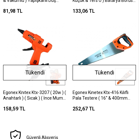
& Vakumlu ) Yapışkanlı Duş
Küçük & Ters U ) Batarya Borusu
Askısı & Mafsal ( İki Askılı )*50x4
( Süzgeçli Uç ) ( Krom Kaplama
81,98 TL
133,06 TL
)*200
Tükendi
Tükendi
Egonex Knıtex Ktx-3207 ( 20w ) (
Egonex Kınetex Ktx-416 Kılıflı
Anahtarlı ) ( Sıcak ) ( İnce Mum )
Pala Testere ( 16'' & 400mm
Silikon Tabancası*72
)*12x4
158,59 TL
252,67 TL
Güvenli Alışveriş