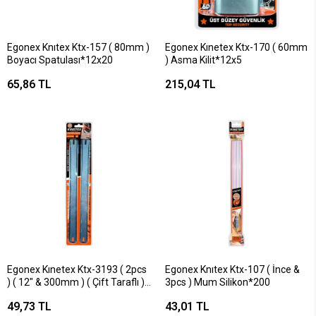
Egonex Knıtex Ktx-157 ( 80mm )
Egonex Kınetex Ktx-170 ( 60mm
Boyacı Spatulası*12x20
) Asma Kilit*12x5
65,86 TL
215,04 TL
Egonex Kınetex Ktx-3193 ( 2pcs
Egonex Knıtex Ktx-107 ( İnce &
) ( 12" & 300mm ) ( Çift Taraflı ) (
3pcs ) Mum Silikon*200
Yedek ) Demir Testere
49,73 TL
43,01 TL
Bıçakları*20x15