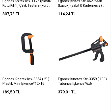
Egonex Knıtex Ktx-1175 (plastik
Egonex Knitex Ktx-462-2338
Kutu Kılıflı) Çelik Testere (kurt
(küçük) (sabit & Kademesiz)
Dişli) (2in1 Açılı Kullanım) (tak-
(krom Gövde & Beyaz Zemin-
307,78 TL
114,24 TL
çıkar Ağız)
ant.gri İğne) Duş Başlık (poşetli
(35cm+sap=16cm=51cm)*12x4
Amb.)*56
Egonex Kınetex Ktx-3354 ( 2'' )
Egonex Kınetex Ktx-3359 ( 10" )
Plastik Mini İşkence*12x16
Tabanca İşkence*6x6
189,50 TL
379,01 TL