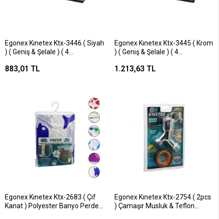
Egonex Kınetex Ktx-3446 ( Siyah
Egonex Kınetex Ktx-3445 ( Krom
) ( Geniş & Şelale ) ( 4
) ( Geniş & Şelale ) ( 4
Fonksiyonlu & 360° Oynar Başlık
Fonksiyonlu & 360° Oynar Başlık
883,01 TL
1.213,63 TL
) Uzun Kuğu Batarya*26
) Uzun Kuğu Batarya*26
Egonex Kınetex Ktx-2683 ( Çif
Egonex Kınetex Ktx-2754 ( 2pcs
Kanat ) Polyester Banyo Perdesi
) Çamaşır Musluk & Teflon
( 2pcs X 180x110cm & 12 Halkalı
Bant*100