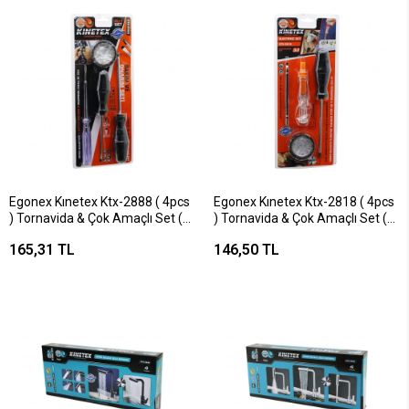
Egonex Kınetex Ktx-2888 ( 4pcs
Egonex Kınetex Ktx-2818 ( 4pcs
) Tornavida & Çok Amaçlı Set (
) Tornavida & Çok Amaçlı Set (
Düz-yıldız Tornavida & Kontrol
Tornavida & Kontrol Kalem &
165,31 TL
146,50 TL
Kalem & Elektrik Bant )*70
2in1 Uç & Elektrik Bant)*52