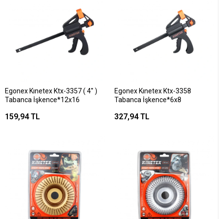
Egonex Kınetex Ktx-3357 ( 4'' )
Egonex Kınetex Ktx-3358
Tabanca İşkence*12x16
Tabanca İşkence*6x8
159,94 TL
327,94 TL