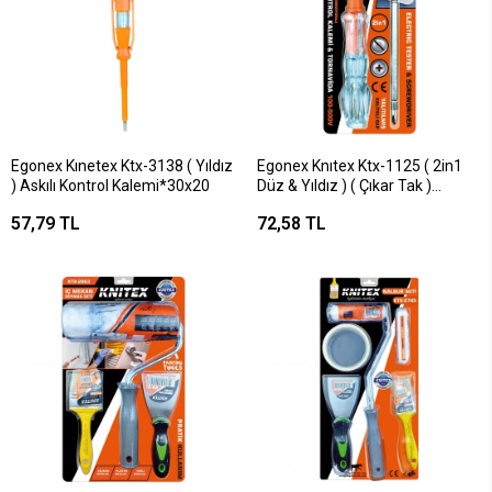
Egonex Kınetex Ktx-3138 ( Yıldız
Egonex Knıtex Ktx-1125 ( 2in1
) Askılı Kontrol Kalemi*30x20
Düz & Yıldız ) ( Çıkar Tak )
Kontrol Kalemi & Tornavida (
57,79 TL
72,58 TL
100-500v)*120