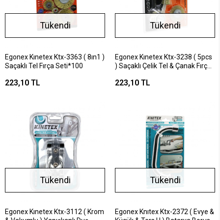
Tükendi
Tükendi
Egonex Kınetex Ktx-3363 ( 8ın1 )
Egonex Kınetex Ktx-3238 ( 5pcs
Saçaklı Tel Fırça Seti*100
) Saçaklı Çelik Tel & Çanak Fırça
Seti*60
223,10 TL
223,10 TL
Tükendi
Tükendi
Egonex Kınetex Ktx-3112 ( Krom
Egonex Knıtex Ktx-2372 ( Evye &