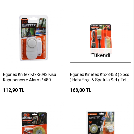
Tükendi
Egonex Knitex Ktx-3093 Kısa
Egonex Kınetex Ktx-3453 ( 3pcs
Kapı-pencere Alarmı*480
) Hobi Fırça & Spatula Set ( Tel
Fırça & 50mm Spatula &
112,90 TL
168,00 TL
Kestirme Fırça )*72