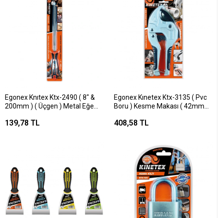
Egonex Knıtex Ktx-2490 ( 8" &
Egonex Kınetex Ktx-3135 ( Pvc
200mm ) ( Üçgen ) Metal Eğe
Boru ) Kesme Makası ( 42mm
Törpü ( Plastik Saplı )*12x10
Borular İçin ) ( Otomatik Bıçak
139,78 TL
408,58 TL
Açma Sistemi )*60