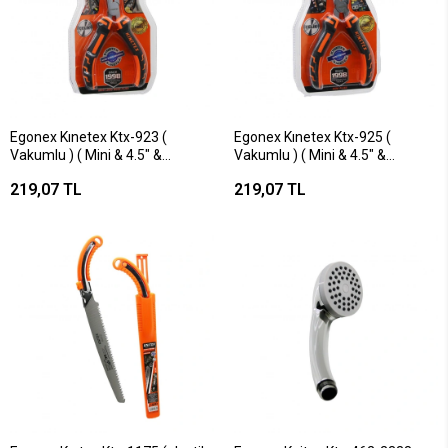
Egonex Kınetex Ktx-923 (
Egonex Kınetex Ktx-925 (
Vakumlu ) ( Mini & 4.5" &
Vakumlu ) ( Mini & 4.5" &
115mm ) ( Çelik ) Kargaburnu (
115mm ) ( Çelik ) Pense ( Yaylı
219,07 TL
219,07 TL
Yaylı )*192
)*192