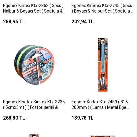
Egonex Knıtex Ktx-2863 ( 3pcs )
Egonex Kınetex Ktx-2745 ( 5pcs
Nalbur & Boyacı Set ( Spatula &
) Boyacı & Nalbur Set ( Spatula &
Kestirme Fırça & Boya Rulo
Kestirme Fırça & Yedek Rulo &
288,96 TL
202,94 TL
20cm)*20
Bant & 10cm Fırça)*30
Egonex Kınetex Kınıtex Ktx-3235
Egonex Knıtex Ktx-2489 ( 8" &
( 5cmx3mt ) ( Fosfor Şeritli &
200mm ) ( Lama ) Metal Eğe
Karanlıkta Parlar ) Kaydırmaz
Törpü ( Plastik Saplı )*12x10
268,80 TL
139,78 TL
Siyah Bant*72