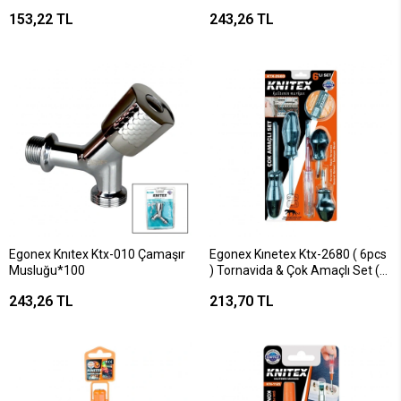
Silikon Tabancası*64
153,22 TL
243,26 TL
Egonex Knıtex Ktx-010 Çamaşır
Egonex Kınetex Ktx-2680 ( 6pcs
Musluğu*100
) Tornavida & Çok Amaçlı Set (
Tornavida & Topaç Tornavida &
243,26 TL
213,70 TL
Kontrol Kalem & Elektrik
Bant)*72