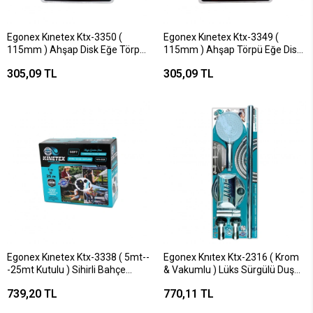
Egonex Kınetex Ktx-3350 (
Egonex Kınetex Ktx-3349 (
115mm ) Ahşap Disk Eğe Törpü
115mm ) Ahşap Törpü Eğe Disk
Gold*100
Gümüş*100
305,09 TL
305,09 TL
Egonex Kınetex Ktx-3338 ( 5mt--
Egonex Knıtex Ktx-2316 ( Krom
-25mt Kutulu ) Sihirli Bahçe
& Vakumlu ) Lüks Sürgülü Duş
Hortumu 50ft*16
Seti*20
739,20 TL
770,11 TL