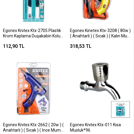
Egonex Knıtex Ktx-2705 Plastik
Egonex Kınetex Ktx-3208 ( 80w )
Krom Kaplama Duşakabin Kolu
( Anahtarlı ) ( Sıcak ) ( Kalın Mum
10mm *72
) Silikon Tabancası*55
112,90 TL
318,53 TL
Egonex Knıtex Ktx-2662 ( 20w ) (
Egonex Knıtex Ktx-011 Kısa
Anahtarlı ) ( Sıcak ) ( İnce Mum )
Musluk*96