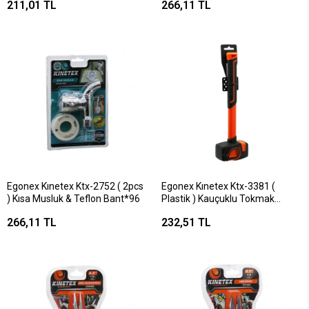
211,01 TL
266,11 TL
)*72
Egonex Kınetex Ktx-2752 ( 2pcs
Egonex Kınetex Ktx-3381 (
) Kısa Musluk & Teflon Bant*96
Plastik ) Kauçuklu Tokmak
250gr*6x10
266,11 TL
232,51 TL