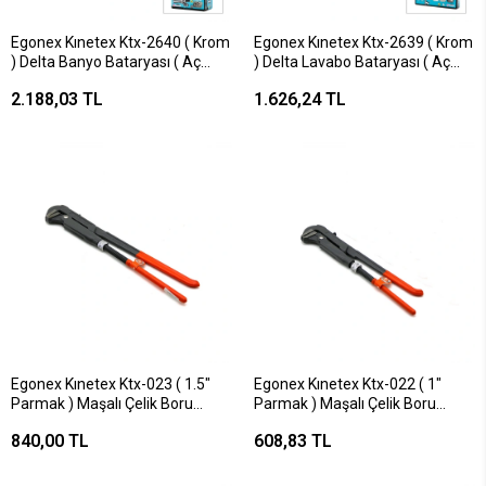
Egonex Kınetex Ktx-2640 ( Krom
Egonex Kınetex Ktx-2639 ( Krom
) Delta Banyo Bataryası ( Aç
) Delta Lavabo Bataryası ( Aç
Kapa)*12
Kapa)*12
2.188,03 TL
1.626,24 TL
Egonex Kınetex Ktx-023 ( 1.5"
Egonex Kınetex Ktx-022 ( 1"
Parmak ) Maşalı Çelik Boru
Parmak ) Maşalı Çelik Boru
Anahtarı ( Kaymaz Kılıflı Sap
Anahtarı ( Kaymaz Kılıflı Sap
840,00 TL
608,83 TL
)*24
)*36