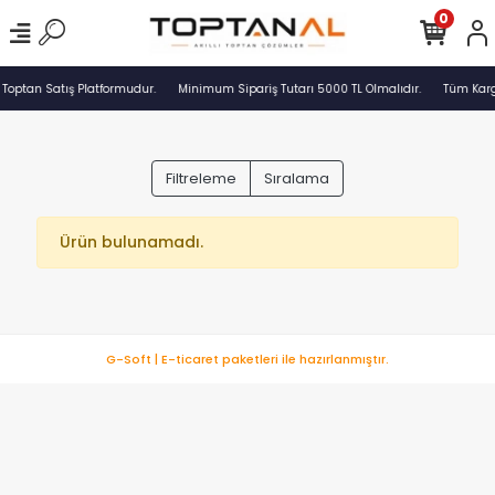
0
 Toptan Satış Platformudur.
Minimum Sipariş Tutarı 5000 TL Olmalıdır.
Tüm Kargo
Filtreleme
Sıralama
Ürün bulunamadı.
G-Soft | E-ticaret paketleri ile hazırlanmıştır.