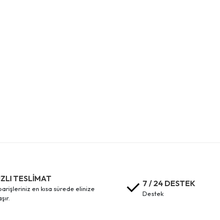
IZLI TESLİMAT
7 / 24 DESTEK
destek
aşır.