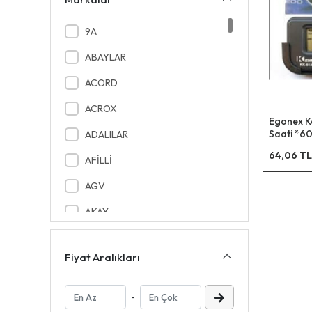
9A
ABAYLAR
ACORD
ACROX
Egonex K
Saati *6
ADALILAR
64,06 TL
AFİLLİ
AGV
AKAY
AKEL PLS
Fiyat Aralıkları
AKEL TEKSTİL
AKFİX
-