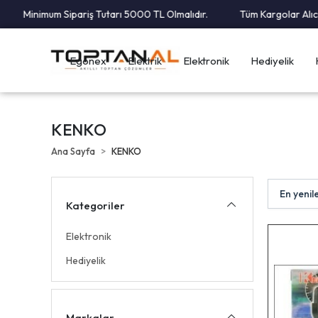
Minimum Sipariş Tutarı 5000 TL Olmalıdır.
Tüm Kargolar Alıcı Ö
Egonex
Elektrik
Elektronik
Hediyelik
KENKO
Ana Sayfa
KENKO
Kategoriler
Elektronik
Hediyelik
Markalar