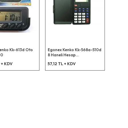
enko Kk-613d Oto
Egonex Kenko Kk-568a-510d
00
8 Haneli Hesap
Makinesi*500
 + KDV
57,12 TL + KDV