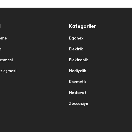
l
Kategoriler
eme
Egonex
a
Elektrik
zleşmesi
Elektronik
özleşmesi
Hediyelik
Kozmetik
Hırdavat
Züccaciye