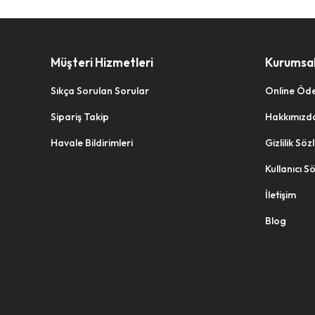
ARMAĞAN
ARROW
Müşteri Hizmetleri
Kurumsa
ARS
Sıkça Sorulan Sorular
Online Öd
ARSHIA
Sipariş Takip
Hakkımızd
ARSLANLAR
Havale Bildirimleri
Gizlilik Sö
ARVALE
Kullanıcı S
ASEL
İletişim
ASHTRAY
Blog
ASİL DOĞAN
ASİLDOĞAN
ASKICIM
ASLAN MELAMİN