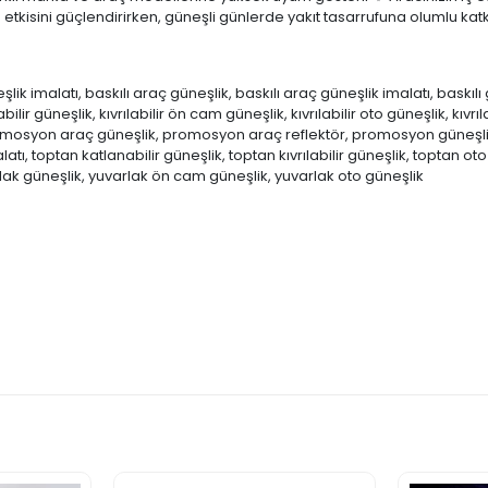
a etkisini güçlendirirken, güneşli günlerde yakıt tasarrufuna olumlu kat
malatı, baskılı araç güneşlik, baskılı araç güneşlik imalatı, baskılı gün
bilir güneşlik, kıvrılabilir ön cam güneşlik, kıvrılabilir oto güneşlik, kıvrı
 promosyon araç güneşlik, promosyon araç reflektör, promosyon güne
atı, toptan katlanabilir güneşlik, toptan kıvrılabilir güneşlik, toptan o
rlak güneşlik, yuvarlak ön cam güneşlik, yuvarlak oto güneşlik