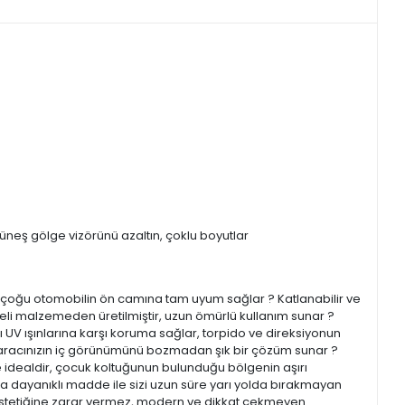
güneş gölge vizörünü azaltın, çoklu boyutlar
ü ile çoğu otomobilin ön camına tam uyum sağlar ? Katlanabilir ve
aliteli malzemeden üretilmiştir, uzun ömürlü kullanım sunar ?
ı UV ışınlarına karşı koruma sağlar, torpido ve direksiyonun
ile aracınızın iç görünümünü bozmadan şık bir çözüm sunar ?
kle idealdir, çocuk koltuğunun bulunduğu bölgenin aşırı
yona dayanıklı madde ile sizi uzun süre yarı yolda bırakmayan
ç estetiğine zarar vermez, modern ve dikkat çekmeyen