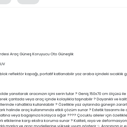
rdesi Araç Güneş Koruyucu Oto Güneşlik
 UV
k reflektör kapağı, portatif katlanabilir yaz araba içindeki sıcaklık 
 şekilde yansıtarak aracınızın içini serin tutar ? Geniş 150x70 cm ölçüs
ilerek çantada veya araç içinde kolaylıkla taşınabilir ?️ Dayanıklı ve k
de rahatlıkla kullanılabilir ?️ Özellikle yaz aylarında güneşin zararl
 park halinde araç kullanımında etkili çözüm sunar ? Estetik tasarımı 
ltına veya bagajınıza kolayca sığar ?‍?‍?‍? Çocuklu aileler için özelli
arlı etkilerine karşı ekstra koruma sunar ? Kaliteli, ısıya ve deformas
 farklı marka ve araç modellerine yüksek uyum gösterir ✨ Aracınızın i