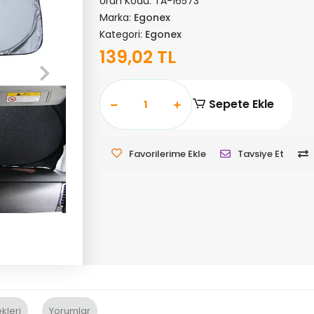
Ürün Kodu:
TA-16573
Marka:
Egonex
Kategori:
Egonex
139,02 TL
Sepete Ekle
Favorilerime Ekle
Tavsiye Et
kleri
Yorumlar