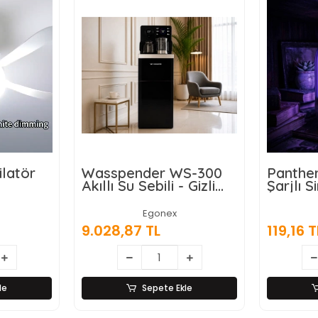
S-300
Panther PT-Z614 USB
Gold O
 Gizli
Şarjlı Sinek Öldürücü
Alaşımlı
Lamba
ran
Egonex
357,47
119,16 TL
le
Sepete Ekle