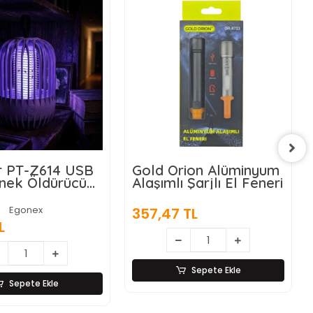
rion Alüminyum
Matematik İşlem
 Şarjlı El Feneri
Rulosu (Tek İşlem
Seçenekli)
Egonex
 TL
39,72 TL
Sepete Ekle
Sepete Ekle