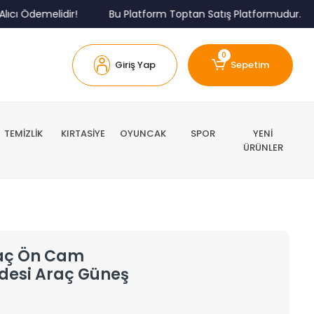
emelidir!
Bu Platform Toptan Satış Platformudur.
Min
0
Giriş Yap
Sepetim
TEMİZLİK
KIRTASİYE
OYUNCAK
SPOR
YENİ
ÜRÜNLER
raç Ön Cam
desi Araç Güneş