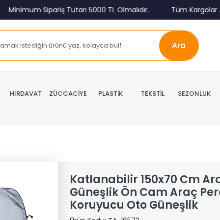
um Sipariş Tutarı 5000 TL Olmalıdır.
Tüm Kargolar Alıcı Öd
Ara
HIRDAVAT
ZÜCCACİYE
PLASTİK
TEKSTİL
SEZONLUK
Katlanabilir 150x70 Cm A
Güneşlik Ön Cam Araç Per
Koruyucu Oto Güneşlik