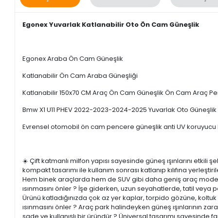
Egonex Yuvarlak Katlanabilir Oto Ön Cam Güneşlik
Egonex Araba Ön Cam Güneşlik
Katlanabilir Ön Cam Araba Güneşliği
Katlanabilir 150x70 CM Araç Ön Cam Güneşlik Ön Cam Araç Pe
Bmw X1 U11 PHEV 2022-2023-2024-2025 Yuvarlak Oto Güneşlik
Evrensel otomobil ön cam pencere güneşlik anti UV koruyucu blo
☀️ Çift katmanlı milfon yapısı sayesinde güneş ışınlarını etkili
kompakt tasarımı ile kullanım sonrası katlanıp kılıfına yerleştir
Hem binek araçlarda hem de SUV gibi daha geniş araç modellerin
ısınmasını önler ? İşe giderken, uzun seyahatlerde, tatil veya
Ürünü katladığınızda çok az yer kaplar, torpido gözüne, koltuk a
ısınmasını önler ?️ Araç park halindeyken güneş ışınlarının zar
sade ve kullanışlı bir üründür ? Üniversal tasarımı sayesinde