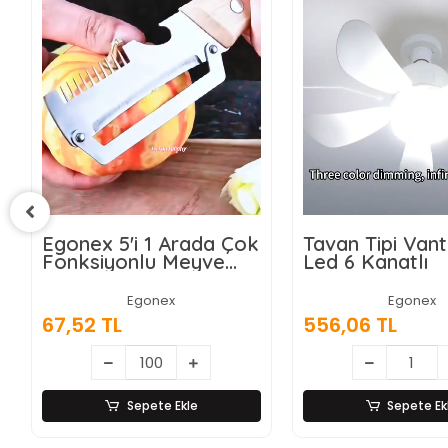
Tavan Tipi Vantilatör
Wasspender W
Led 6 Kanatlı
Akıllı Su Sebili -
Damacanalı -
Dokunmatik Ek
Egonex
Egonex
556,06 TL
9.028,87 TL
Sepete Ekle
Sepete Ek