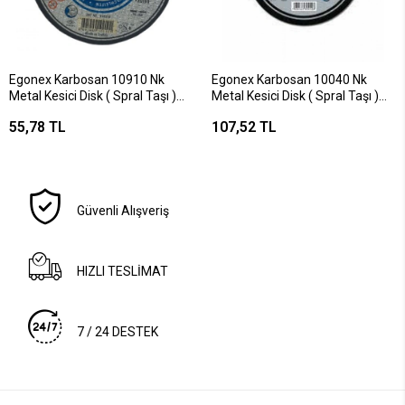
Egonex Karbosan 10910 Nk
Egonex Karbosan 10040 Nk
Metal Kesici Disk ( Spral Taşı )
Metal Kesici Disk ( Spral Taşı )
115mmx3.0x22*150
180mmx3.0x22*150
55,78 TL
107,52 TL
Güvenli Alışveriş
HIZLI TESLİMAT
7 / 24 DESTEK