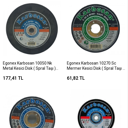
Egonex Karbosan 10050 Nk
Egonex Karbosan 10270 Sc
Metal Kesici Disk ( Spral Taşı )
Mermer Kesici Disk ( Spral Taşı )
230mmx3.0x22*100
115mmx2.5x22*150
177,41 TL
61,82 TL