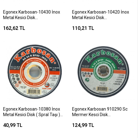
Egonex Karbosan-10430 İnox
Egonex Karbosan-10420 İnox
Metal Kesici Disk
Metal Kesici Disk
230mmx1.92x22 ( Spral Taşı
180mmx1.9x22 ( Spral Taşı
162,62 TL
110,21 TL
)*100
)*150
Egonex Karbosan-10380 İnox
Egonex Karbosan 910290 Sc
Metal Kesici Disk ( Spral Taşı )
Mermer Kesci Disk
115mmx1.0x22*300
180mmx3.0x22*150
40,99 TL
124,99 TL