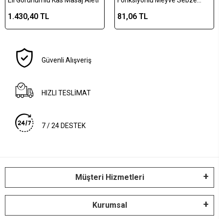
Soyacağı, Jülyen Dilimleyici ve
1.430,40 TL
81,06 TL
Şişe Açacağı – Ahşap Saplı
Paslanmaz Çelik
Güvenli Alışveriş
HIZLI TESLİMAT
7 / 24 DESTEK
Müşteri Hizmetleri
Kurumsal