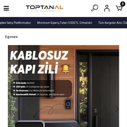
0
ptan Satış Platformudur.
Minimum Sipariş Tutarı 5000 TL Olmalıdır.
Tüm Kargolar Alıcı Öde
Egonex