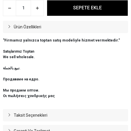
SEPETE EKLE
Ürün Özellikleri
"Firmamız yalnızca toptan satış modeliyle hizmet vermektedir."
Satışlarımız Toptan
We sell wholesale.
نبيع بالجملة.
Продаваме на едро.
Мы продаем оптом.
Οι πωλήσεις χονδρικής μας
Taksit Seçenekleri
Garanti Ve Teslimat