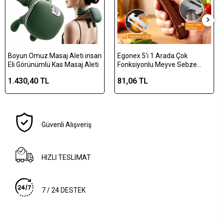
Boyun Omuz Masaj Aleti insan
Egonex 5'i 1 Arada Çok
Eli Görünümlü Kas Masaj Aleti
Fonksiyonlu Meyve Sebze
Soyacağı, Jülyen Dilimleyici ve
1.430,40 TL
81,06 TL
Şişe Açacağı – Ahşap Saplı
Paslanmaz Çelik
Güvenli Alışveriş
HIZLI TESLİMAT
7 / 24 DESTEK