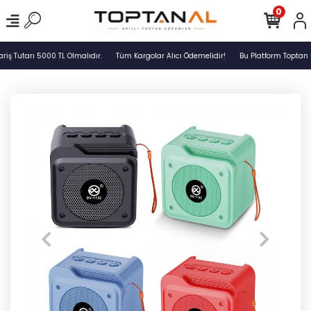
0
ş Tutarı 5000 TL Olmalıdır.
Tüm Kargolar Alıcı Ödemelidir!
Bu Platform Toptan S