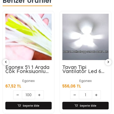
Benzer Ürünler
Egonex 5'i 1 Arada
Tavan Tipi
Çok Fonksiyonlu
Vantilatör Led 6
Meyve Sebze
Kanatlı
Soyacağı, Jülyen
Egonex
Egonex
Dilimleyici ve Şişe
67,52 TL
556,06 TL
Açacağı – Ahşap
Saplı Paslanmaz
Çelik
Sepete Ekle
Sepete Ekle