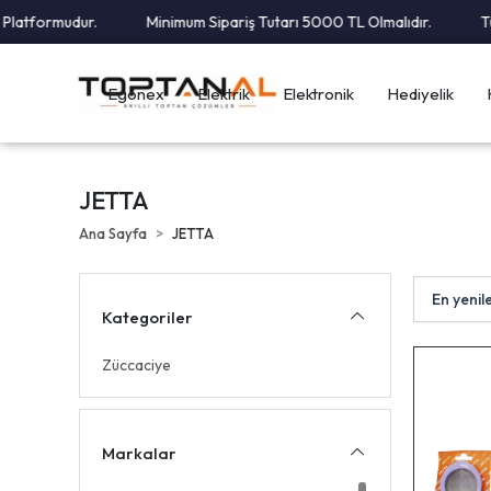
latformudur.
Minimum Sipariş Tutarı 5000 TL Olmalıdır.
Tüm
Egonex
Elektrik
Elektronik
Hediyelik
JETTA
Ana Sayfa
JETTA
Kategoriler
Züccaciye
Markalar