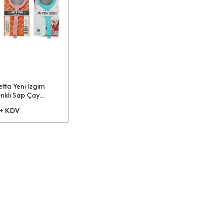
tta Yeni İzgim
enkli Sap Çay
2x45
 + KDV