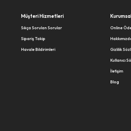
ARMAĞAN
ARROW
Müşteri Hizmetleri
Kurumsa
ARS
Sıkça Sorulan Sorular
Online Öd
ARSHIA
Sipariş Takip
Hakkımızd
ARSLANLAR
Havale Bildirimleri
Gizlilik Sö
ARVALE
Kullanıcı S
ASEL
İletişim
ASHTRAY
Blog
ASİL DOĞAN
ASİLDOĞAN
ASKICIM
ASLAN MELAMİN
ASLANLI