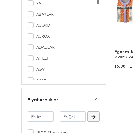
9A
ABAYLAR
ACORD
ACROX
ADALILAR
Egonex Je
Plastik R
AFİLLİ
Süzgeç*1
16,80 TL
AGV
AKAY
AKEL PLS
Fiyat Aralıkları
AKEL TEKSTİL
AKFİX
-
AKYAZI
19,00 TL ve üzeri