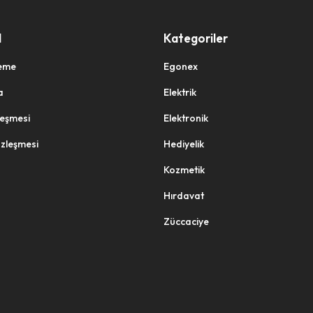
l
Kategoriler
eme
Egonex
a
Elektrik
zleşmesi
Elektronik
özleşmesi
Hediyelik
Kozmetik
Hırdavat
Züccaciye