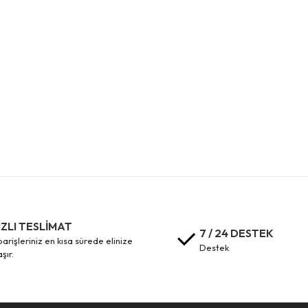
IZLI TESLİMAT
7 / 24 DESTEK
destek
aşır.