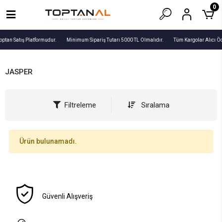
0
optan Satış Platformudur.
Minimum Sipariş Tutarı 5000 TL Olmalıdır.
Tüm Kargolar Alıcı Ö
JASPER
Filtreleme
Sıralama
Ürün bulunamadı.
Güvenli Alışveriş