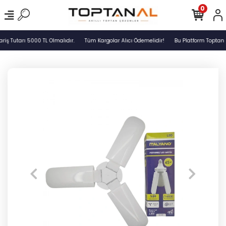
0
ş Tutarı 5000 TL Olmalıdır.
Tüm Kargolar Alıcı Ödemelidir!
Bu Platform Toptan S