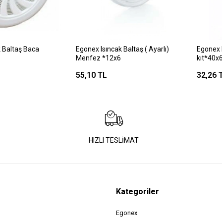
k Baltaş Baca
Egonex Isıncak Baltaş ( Ayarlı)
Egonex 
Menfez *12x6
kıt*40x
55,10 TL
32,26 
HIZLI TESLİMAT
Kategoriler
Egonex