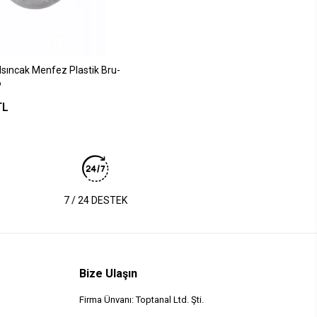
Isıncak Menfez Plastik Bru-
6
TL
7 / 24 DESTEK
Bize Ulaşın
Firma Ünvanı: Toptanal Ltd. Şti.