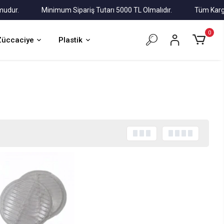
r.
Minimum Sipariş Tutarı 5000 TL Olmalıdır.
Tüm Kargolar A
0
Züccaciye
Plastik