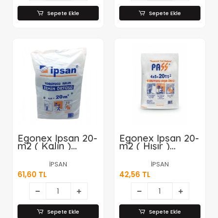
Sepete Ekle
Sepete Ekle
Egonex İpsan 20-
Egonex İpsan 20-
m2 ( Kalın )
m2 ( Hışır )
Zemin Örtüsü*30
Şeffaf Koruyucu
Örtü*30
İPSAN
İPSAN
61,60 TL
42,56 TL
Sepete Ekle
Sepete Ekle