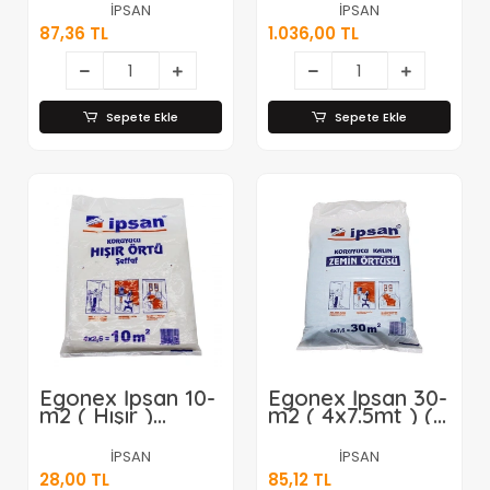
Koruyucu Örtü*12
Kırnap İpi Top
İPSAN
İPSAN
200mt*1
87,36 TL
1.036,00 TL
Sepete Ekle
Sepete Ekle
Egonex İpsan 10-
Egonex İpsan 30-
m2 ( Hışır )
m2 ( 4x7.5mt ) (
Şeffaf Koruyucu
Kalın ) Zemin
Örtü*40
Örtüsü*20
İPSAN
İPSAN
28,00 TL
85,12 TL