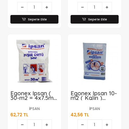
Sepete Ekle
Sepete Ekle
Egonex İpsan (
Egonex İpsan 10-
30-m2 = 4x7.5mt
m2 ( Kalın )
) ( Hışır ) Şeffaf
Zemin Örtü*40
Koruyucu
İPSAN
İPSAN
Örtü*20
62,72 TL
42,56 TL